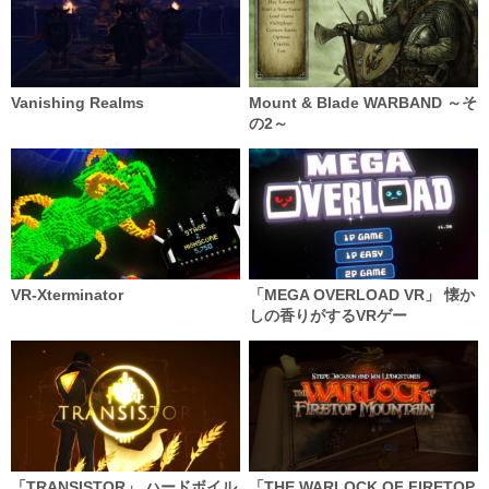
Vanishing Realms
Mount & Blade WARBAND ～そ
の2～
VR-Xterminator
「MEGA OVERLOAD VR」 懐か
しの香りがするVRゲー
「TRANSISTOR」 ハードボイル
「THE WARLOCK OF FIRETOP