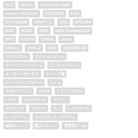
ACT
ALEXA
Alone in the Dark
Alone in the Dark1
ASTERISK
D&D
DAYDREAM
FPSゲーム
GOG
GTX1080
M&B
M&M1
NWN
NWN ShadowGuard
RPG
STEAM
TANGO
Ultima
Ultima 1
Ultima2
VIVE
ZENFONEAR
アクアスロン
アクションゲーム
アドベンチャーゲーム
インディーゲーム
オンラインサービス
キャンプ場
シューティングゲーム
スイム
スポーツゲーム
スマホ
トライアスロン
バイク
パズルゲーム
マラソン
マラニック
ラズパイ
ラン
レトロゲーム
レースゲーム
ロールプレイングゲーム
徒歩キャンプ
購入レビュー
雰囲気ゲーム