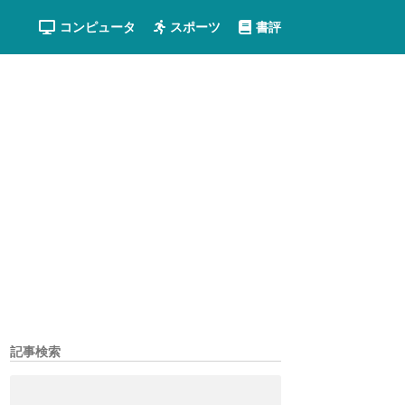
コンピュータ
スポーツ
書評
記事検索
検
索: