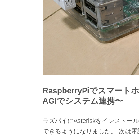
RaspberryPiでスマート
AGIでシステム連携〜
ラズパイにAsteriskをインス
できるようになりました。 次は