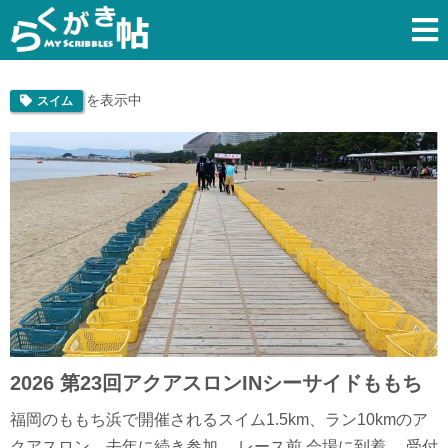
を表示中
スイム
2026 第23回アクアスロンINシーサイドももち
福岡のももち浜で開催されるスイム1.5km、ラン10kmのア
クアスロン。去年に続き参加。 レース前 会場に到着。 受付