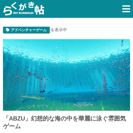
を表示中
アドベンチャーゲーム
「ABZU」幻想的な海の中を華麗に泳ぐ雰囲気
ゲーム