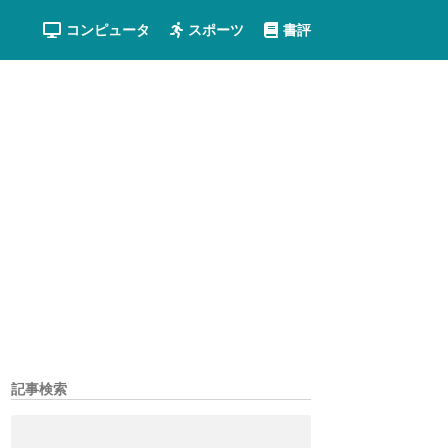
コンピュータ
スポーツ
書評
記事検索
検
索: