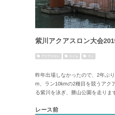
紫川アクアスロン大会201
アクアスロン
スイム
ラン
昨年出場しなかったので、2年ぶり
m、ラン10kmの2種目を競うア
る紫川を泳ぎ、勝山公園を走ります
レース前