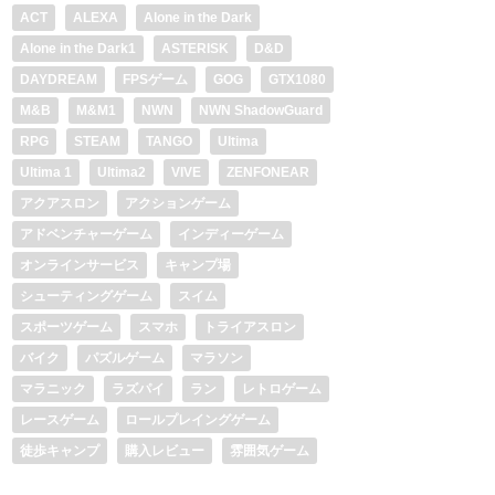
ACT
ALEXA
Alone in the Dark
Alone in the Dark1
ASTERISK
D&D
DAYDREAM
FPSゲーム
GOG
GTX1080
M&B
M&M1
NWN
NWN ShadowGuard
RPG
STEAM
TANGO
Ultima
Ultima 1
Ultima2
VIVE
ZENFONEAR
アクアスロン
アクションゲーム
アドベンチャーゲーム
インディーゲーム
オンラインサービス
キャンプ場
シューティングゲーム
スイム
スポーツゲーム
スマホ
トライアスロン
バイク
パズルゲーム
マラソン
マラニック
ラズパイ
ラン
レトロゲーム
レースゲーム
ロールプレイングゲーム
徒歩キャンプ
購入レビュー
雰囲気ゲーム