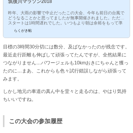
筑後川マラソン2018
昨年、大雨の影響で中止だったこの大会、今年も前日の台風で
どうなることかと思ってましたが無事開催されました。ただし
スタートは1時間遅れでした。いつもより朝は余裕をもって準
備できます。レース前今日は朝から体調が悪いです。吐き気が
らくがき帖
止まりません。なんか頭もボーっとしてるし、電車の中では何
もしてないのに心拍が140超えてたり...まあ心拍のほうはよく
数値がおかしくなることも多いので、これが本当かは分かりま
目標の3時間30分切には数分、及ばなかったのが残念です。
せんが、ちょっと嫌な感じ。西鉄の宮の陣駅で下車して徒歩で
約10分。途中、筑後川を渡ります。橋を渡った後は道路...
最近走行距離も伸ばして頑張ってたんですが、全然結果に
つながりません…パワージェルも10kmおきにちゃんと獲っ
たのに…まあ、これからも色々試行錯誤しながら頑張って
みます。
しかし地元の車道の真ん中を堂々と走るのは、やはり気持
ちいいですね。
この大会の参加履歴