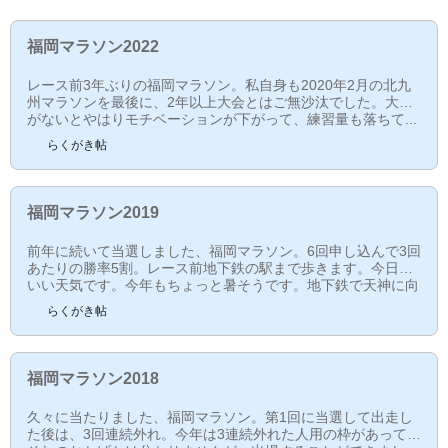
福岡マラソン2022
レース前3年ぶりの福岡マラソン。私自身も2020年2月の北九
州マラソンを最後に、2年以上大会とはご無沙汰でした。大会
がないとやはりモチベーションが下がって、練習量も落ちて...
この間30kmは数回しか走っておらず、長くても18kmくらいの
らくがき帖
練習で、スピードもLSDレベルのスピードばかり。もう今回は
完走できれば御の字。と、いいつつも一応4時間切るのを目標
にします。今日の天気予報は一時雨。ここしばらくずっと秋晴
れの素晴らしい天気が続いていたのですが、今日だけ突然の
福岡マラソン2019
雨。ただ、昨日の受付時は相当暑かったので、あの暑さにな
る...
前年に続いて当選しました、福岡マラソン。6回申し込んで3回
あたりの勝率5割。レース前地下鉄の駅まで歩きます。今日は
いい天気です。今年もちょっと暑そうです。地下鉄で天神に向
かいます。地下鉄の中からランナーでたくさん。地元だけあっ
らくがき帖
て近いので、朝がゆっくりできます。地下鉄の階段を駆け上っ
たくらいで、今日はウォームアップなし。まだ少し時間があり
ますが、もう並んでいる人もいるので私も並びます。半袖でも
そこまで寒くはありません。スタート時間が近づくと、イムズ
福岡マラソン2018
あたりから渡辺通りに歩いていきます。渡辺通りのど真...
久々に当たりました、福岡マラソン。第1回に当選して出走し
た後は、3回連続外れ。今年は3連続外れた人用の枠があって、