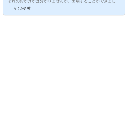
それのおかげかは分かりませんが、出場することができまし
た。レース前地下鉄の駅まで歩きます。今日はいい天気です。
らくがき帖
予想最高気温は22℃。ちょっと暑そうです。地下鉄で天神に向
かいます。天神に着くと、地下街はランナーでたくさん。地下
街が更衣室代わりになっていました。地下街からソラリアプラ
ザを通って地上に出ます。ソラリアプラザの中もランナーがた
くさんです。そして外に出ると警固公園もランナーでたく...