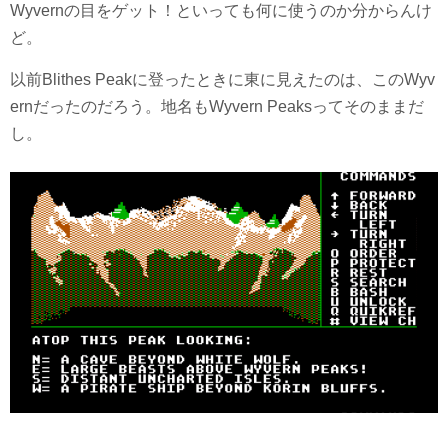
Wyvernの目をゲット！といっても何に使うのか分からんけ
ど。
以前Blithes Peakに登ったときに東に見えたのは、このWyv
ernだったのだろう。地名もWyvern Peaksってそのままだ
し。