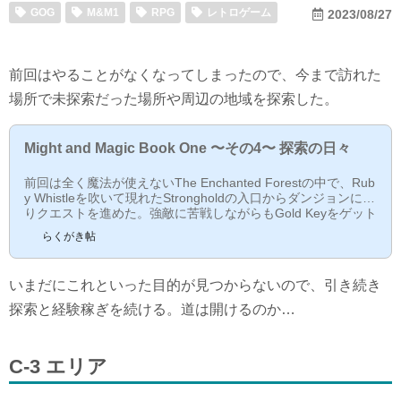
GOG
M&M1
RPG
レトロゲーム
2023/08/27
前回はやることがなくなってしまったので、今まで訪れた
場所で未探索だった場所や周辺の地域を探索した。
Might and Magic Book One 〜その4〜 探索の日々
前回は全く魔法が使えないThe Enchanted Forestの中で、Rub
y Whistleを吹いて現れたStrongholdの入口からダンジョンに入
りクエストを進めた。強敵に苦戦しながらもGold Keyをゲット
したが...しかし、その後は何をして良いやら分からなくなっ
らくがき帖
た。ここで一旦、行ったことないところの探索と経験稼ぎをす
ることにした。B-1 エリアCastle Blackridge NorthErliquinと同
じB-1エリアにある城。このエリアにはCastle Blackridge Sout
いまだにこれといった目的が見つからないので、引き続き
hもあり、そちらは探索済み。現在そこの王様Lord Hackerのク
エスト受注中。で、こちらも探索してみたのだが、...
探索と経験稼ぎを続ける。道は開けるのか…
C-3 エリア