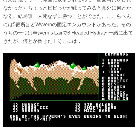
なかった）ちょっとビビったが戦ってみると意外に何とか
なる。結局誰一人死なずに勝つことができた。ここらへん
には5箇所ほどWyvernの固定エンカウントがあった。その
うちの一つはWyvern’s Lairで8 Headed Hydraと一緒に出て
きたが、何とか倒せた！そこには…