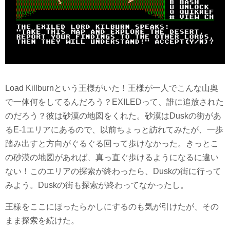
Load Killburnという王様がいた！王様が一人でこんな山奥
で一体何をしてるんだろう？EXILEDって、誰に追放された
のだろう？彼は砂漠の地図をくれた。砂漠はDuskの街があ
るE-1エリアにあるので、以前ちょっと訪れてみたが、一歩
踏み出すと方向がぐるぐる回って歩けなかった。きっとこ
の砂漠の地図があれば、真っ直ぐ歩けるようになるに違い
ない！このエリアの探索が終わったら、Duskの街に行って
みよう。Duskの街も探索が終わってなかったし。
王様をここにほったらかしにするのも気が引けたが、その
まま探索を続けた。