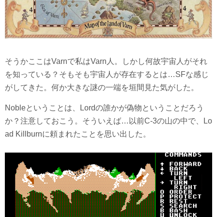
そうかここはVarnで私はVarn人。しかし何故宇宙人がそれ
を知っている？そもそも宇宙人が存在するとは…SFな感じ
がしてきた。何か大きな謎の一端を垣間見た気がした。
Nobleということは、Lordの誰かが偽物ということだろう
か？注意しておこう。そういえば…以前C-3の山の中で、Lo
ad Killburnに頼まれたことを思い出した。