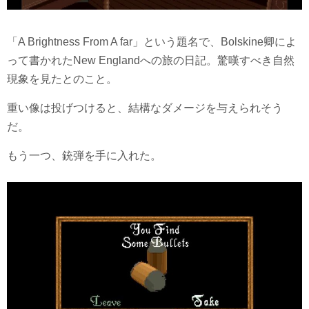
「A Brightness From A far」という題名で、Bolskine卿によ
って書かれたNew Englandへの旅の日記。驚嘆すべき自然
現象を見たとのこと。
重い像は投げつけると、結構なダメージを与えられそう
だ。
もう一つ、銃弾を手に入れた。