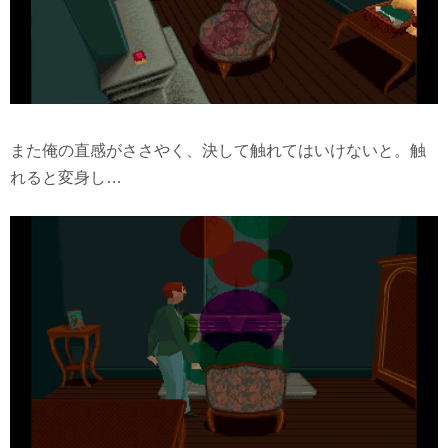
また俺の直感がささやく、決して触れてはいけないと。触
れると変身し…