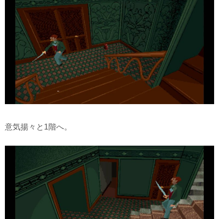
意気揚々と1階へ。