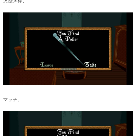
火搔き棒、
マッチ、