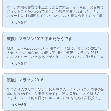
昨年、大雨の影響で中止だったこの大会、今年も前日の台風で
どうなることかと思ってましたが無事開催されました。ただし
スタートは1時間遅れでした。いつもより朝は余裕をもって準
備できます。レース前今日は朝から体調が悪いです。吐き気が
らくがき帖
止まりません。なんか頭もボーっとしてるし、電車の中では何
もしてないのに心拍が140超えてたり...まあ心拍のほうはよく
数値がおかしくなることも多いので、これが本当かは分かりま
せんが、ちょっと嫌な感じ。西鉄の宮の陣駅で下車して徒歩で
筑後川マラソン2017 中止だそうです...
約10分。途中、筑後川を渡ります。橋を渡った後は道路...
残念...以下Facebookより引用です。「筑後川マラソン2017」
大会中止のお知らせこの度は第14回『筑後川マラソン2017』
にエントリーいただきありがとうございました。7月5日から6
日にかけての九州北部豪雨により、コース状態が非常に悪く、
らくがき帖
何とか開催できないかと関係機関と調整してまいりましたが、
大会当日までに走れる状態になる見通しがたたない可能性があ
り、安全面を考え中止することとなりました。次は10/29の糸
島観にマラソンまで大会はお預けです。9月、10月はみっちり
筑後川マラソン2016
練習しなさいということですね... 2017/10/11追記筑後...
半年ぶりのフルマラソン。10月中旬の大会ということで夏の練
習の結果がばっちり出る大会です。私は毎年のごとく撃沈され
てます。レース前今日はHOKA ONEONEを初めて実戦投入し
ました。私は足の裏が弱いのか、とにかく足の裏の痛みに悩ま
らくがき帖
されます。このシューズは厚底が売りです。ごついわりには軽
いのですが、それでも走ってると若干重みは感じますね。さす