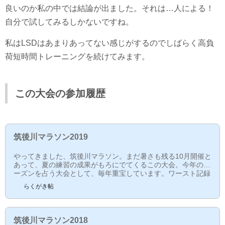
良いのか私の中では結論が出ました。それは…人による！
自分で試してみるしかないですね。
私はLSDはあまりあってない感じがするのでしばらく高負
荷短時間トレーニングを続けてみます。
この大会の参加履歴
筑後川マラソン2019
やってきました、筑後川マラソン。まだ暑さも残る10月開催と
あって、夏の練習の成果がもろにでてくるこの大会。今年のシ
ーズンを占う大会として、毎年重宝しています。ワースト記録
を出しまくったり、去年のこの大会ではフルマラソン初のDNF
らくがき帖
だったり、私は毎年惨敗です。シーズンしょっぱなに自信を打
ち砕いてくれるこの大会。さて今年は...レース前西鉄宮の陣駅
から会場まで歩いていきます。橋を渡って...まずは受付会場に
向かいます。受付を済ませて、会場に到着。風がありますが、
筑後川マラソン2018
いい天気です。レース中9:00スタートです。スタート...