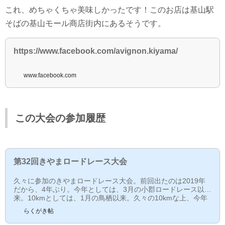
これ、めちゃくちゃ美味しかったです！このお店は基山駅
そばの基山モール商店街内にあるそうです。
https://www.facebook.com/avignon.kiyama/
www.facebook.com
この大会の参加履歴
第32回きやまロードレース大会
久々に参加のきやまロードレース大会。前回出たのは2019年
だから、4年ぶり。今年としては、3月の小郡ロードレース以
来。10kmとしては、1月の鳥栖以来。久々の10kmな上、今年
は練習サボりまくり。一番走った月でも、80kmとか...しかも
らくがき帖
スピード練習してないし...レース前8:30に基山駅に到着。ここ
から会場までシャトルバスがあるのだが、8:50発。約15分待