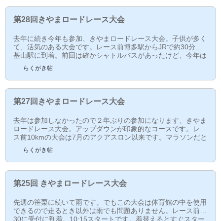
ち。15分あったら、会場まで徒歩でも着くかな...歩いて行くこ
とにした。何か前もこんなことがあった気がするが。商店街に
第28回きやまロードレース大会
向かって歩く。商店街の入り口には、夜になったら綺麗であ
ろ...
去年に続き今年も参加、きやまロードレース大会。子供が多く
て、活気のある大会です。レース前博多駅からJRで約30分で
基山駅に到着。前回は確かシャトルバスがあったけど、今年は
ないみたい。会場まではゆっくり歩きます。途中おしゃれな感
らくがき帖
じの商店街を通ります。基山の役場に向かって、曲がります。
途中、坂が待ち構えています。歩いて約15分。会場に着いたと
きは、既にスタートしている部門もありました。私が出場する
一般の10kmのスタートは10時15分。スタート地点近くでウォ
第27回きやまロードレース大会
ーミングアップ。そしてしばらく近くをブラブラします。...
去年は参加しなかったので２年ぶりの参加になります、きやま
ロードレース大会。アップダウンが印象的なコースです。レー
ス前10kmの大会は7月のアクアスロン以来です。マラソンだと
1月の鳥栖以来。10kmは距離が短いだけにペースも上がるの
らくがき帖
で、フルマラソンとはまた違った魅力（きつさ）があります。
博多駅からJRで約30分で基山駅に到着。午後からは雨の予報
ですけど、朝は晴れ。最高気温１９度と暑くなりそうな感じ。
駅前にはシャトルバスの案内！前々回はありませんでした。去
第25回 きやまロードレース大会
年から？今年から？しかし待ち時間が20分近くあったので歩...
先週の笹栗に続いて雨です。でもこの大会は体育館の中を使用
できるので走るとき以外は雨でも問題ありません。レース前9:
30に受付に到着。10:15スタートです。着替えるとすぐスター