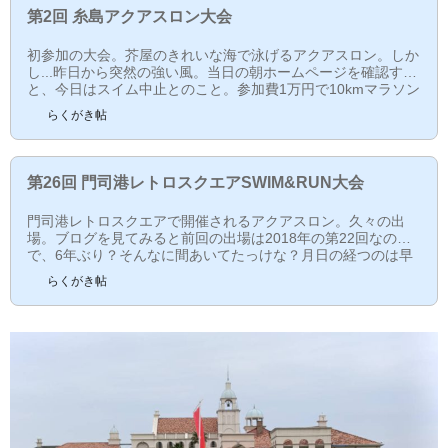
第2回 糸島アクアスロン大会
初参加の大会。芥屋のきれいな海で泳げるアクアスロン。しか
し...昨日から突然の強い風。当日の朝ホームページを確認する
と、今日はスイム中止とのこと。参加費1万円で10kmマラソン
か...まあ、しょうがない。JR筑肥線で筑前前原駅へ、そこから
らくがき帖
コミュニティバスで芥屋へ。約30分で、料金は200円固定。い
つも自転車で走ってるコースと同じ道をバスで走る。同じアク
アスロンに参加するであろう人たちや、登山と思われる人たち
もいて、バスは満員。芥屋に到着後、帰りのバスの時刻表を見
第26回 門司港レトロスクエアSWIM&RUN大会
る。行きもだが、本数が少なく基本的には1時間に1本...
門司港レトロスクエアで開催されるアクアスロン。久々の出
場。ブログを見てみると前回の出場は2018年の第22回なの
で、6年ぶり？そんなに間あいてたっけな？月日の経つのは早
いものです。アクアスロン、というか海で泳ぐ大会はコロナ前
らくがき帖
の福岡トライアスロンが最後だったので、久々に海で泳ぐこと
になる。何度大会に出ても、海でのレースは恐怖を感じる。博
多駅から新幹線で小倉まで。そこから乗り換えて門司港に行く
のだが...まちがえて行橋行きに乗ってしまった。まずは西小倉
で降りる。小倉まで次の電車で戻ろうと思ったが、次の電車...