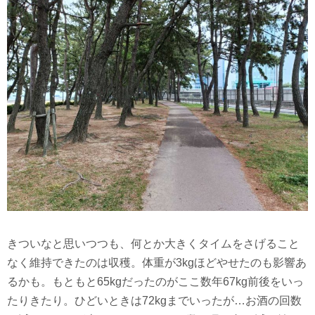
きついなと思いつつも、何とか大きくタイムをさげること
なく維持できたのは収穫。体重が3kgほどやせたのも影響あ
るかも。もともと65kgだったのがここ数年67kg前後をいっ
たりきたり。ひどいときは72kgまでいったが…お酒の回数